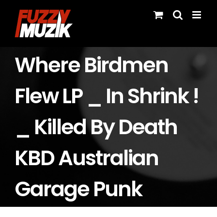
Skip
to
content
Where Birdmen
Flew LP _ In Shrink !
_ Killed By Death
KBD Australian
Garage Punk