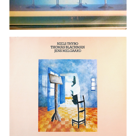
Niels Thybo, Thomas Blachman, Jens Melgaard –
The Story LP
Ajouter au panier
Détails