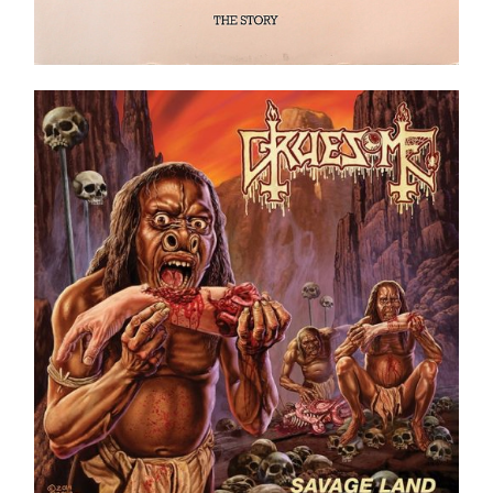
Gruesome ‎– Savage Land LP _ Ltd. Ed. _ Green
Swamp
Ajouter au panier
Détails