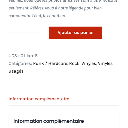
Veuillez noter que les photos affichées sont à titre indicatif
seulement. Référez-vous à notre légende pour bien
comprendre l’état, la condition.
Ajouter au panier
quantité
de
Where
UGS :
01 Jan-8
Birdmen
Catégories:
Punk / Hardcore
,
Rock
,
Vinyles
,
Vinyles
Flew
usagés
LP
_
In
Shrink
Information complémentaire
!
_
Information complémentaire
Killed