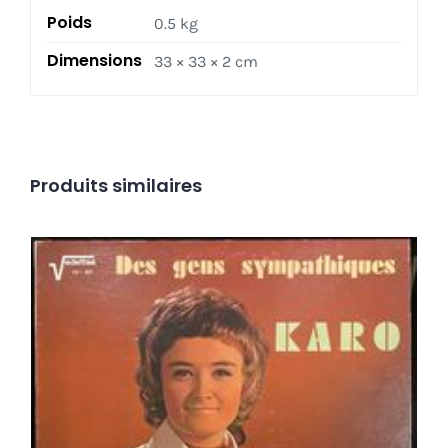
By
Poids
0.5 kg
Death
KBD
Dimensions
33 × 33 × 2 cm
Australian
Garage
Punk
Produits similaires
Karo – Des Gens Sympathiques LP
Ajouter au panier
Détails