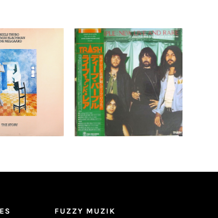
Thybo, Thomas
Deep Purple – New, Live
 Jens Melgaard
And Rare LP- JAPAN
e Story LP
Pressing+OBI Shrink!
Détails
Ajouter au
Détails
panier
ES
FUZZY MUZIK