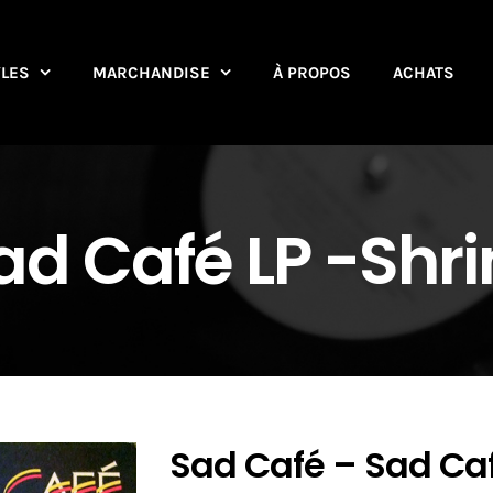
YLES
MARCHANDISE
À PROPOS
ACHATS
d Café LP -Shri
Sad Café – Sad Caf