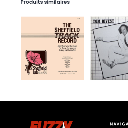
Produits similaires
Robbie Buchanan, James
Tom Rivest – T
Newton Howard, Lenny
LP
Castro, Nathan East, Mike
Landau, Carlos Vega –
The Sheffield Track
Record LP
Ajouter au
panier
Ajouter au
Détails
panier
NAVIG