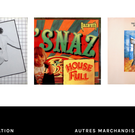
om Rivest
Nazareth ‎– ‘Snaz LP
Niels 
Blachman,
– Th
Détails
Ajouter au
Détails
Ajouter au
panier
panier
ATION
AUTRES MARCHANDIS