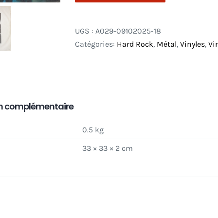
UGS :
A029-09102025-18
Catégories:
Hard Rock
,
Métal
,
Vinyles
,
Vi
n complémentaire
0.5 kg
33 × 33 × 2 cm