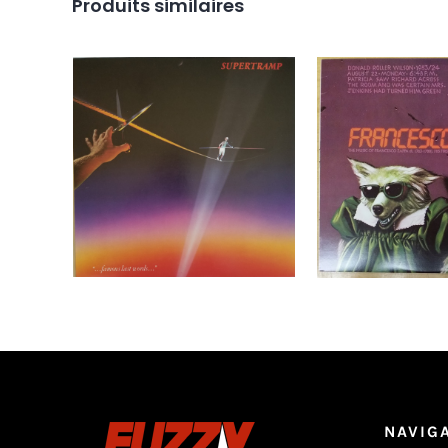
Produits similaires
Supertramp ‎– Famous
Frank Zappa –
Last Words LP
Zappa 
Ajouter au
Détails
Ajouter au
panier
panier
NAVIG