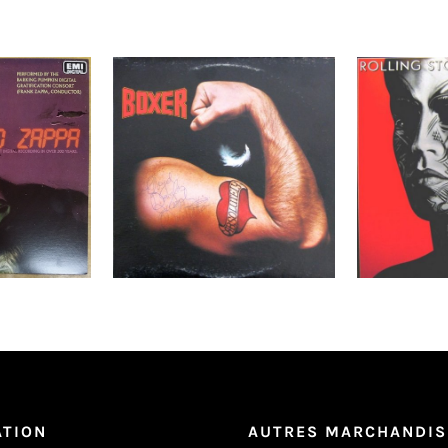
 Francesco
Boxer ‎– Absolutely LP-
Rolling 
LP
Shrink.
You LP _ 
Reco
Détails
Ajouter au
Détails
Ajouter au
panier
panier
ATION
AUTRES MARCHANDIS