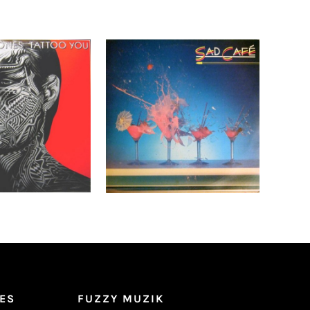
Stones – Tattoo
Sad Café – Sad Café LP -
Pressing Quality
Shrink Top copie !
rds _ 1981
Ajouter au
Détails
Détails
panier
ES
FUZZY MUZIK