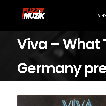
Skip
to
VIN
content
Viva – What T
Germany pre