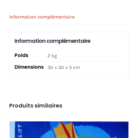
:
1967-
Information complémentaire
1980,
by
Information complémentaire
Rolling
Stone
Poids
2 kg
Magazine
Dimensions
30 × 30 × 3 cm
Produits similaires
Robert Plant – Shaken ‘N’ Stirred LP