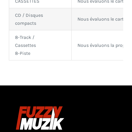
CASSETTES
Nous évaluons
le carton 
CD / Disques
Nous évaluons le carton e
compacts
8-Track /
Cassettes
Nous évaluons la propreté,
8-Piste