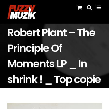
Skip
to
content
Robert Plant – The
Principle Of
Moments LP _ In
shrink ! _ Top copie