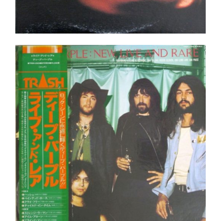
Deep Purple – New, Live And Rare LP- JAPAN
Pressing+OBI Shrink!
Ajouter au panier
Détails