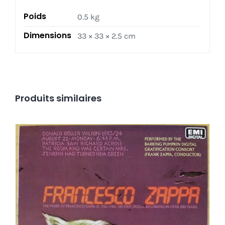
In
Poids
0.5 kg
shrink
!
Dimensions
33 × 33 × 2.5 cm
_
Top
copie
Produits similaires
Frank Zappa – Francesco Zappa LP
Ajouter au panier
Détails