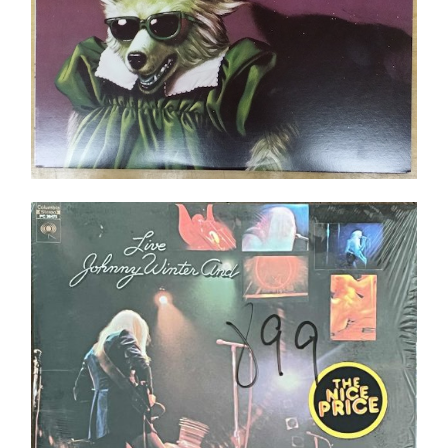
Johnny Winter And ‎– Live LP _ In shrink ! _ Top
Copie _ Pressing US
Ajouter au panier
Détails