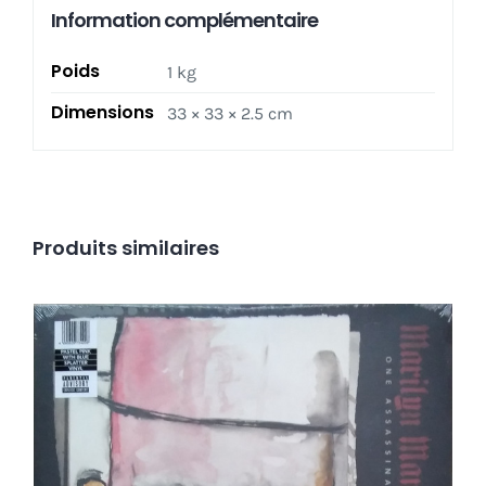
Information complémentaire
_
Hype
Poids
1 kg
sticker!
Top
Dimensions
33 × 33 × 2.5 cm
copie!
Produits similaires
Marilyn Manson – One Assassination Under God
LP _ NEUF/NEW
Ajouter au panier
Détails