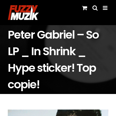
Skip
to
content
Peter Gabriel – So
LP _ In Shrink _
Hype sticker! Top
copie!