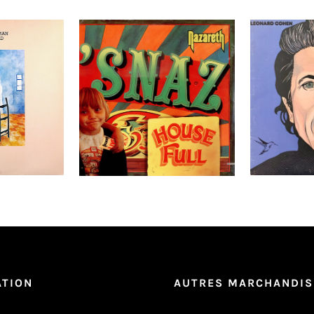
 Thomas
Nazareth ‎– ‘Snaz LP
Leonard 
s Melgaard
S
ry LP
Ajouter au
Détails
Ajouter au
Détails
panier
panier
ATION
AUTRES MARCHANDIS