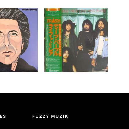
Cohen – Recent
Deep Purple – New, Live
ongs LP
And Rare LP- JAPAN
Pressing+OBI Shrink!
Détails
Ajouter au
Détails
panier
ES
FUZZY MUZIK