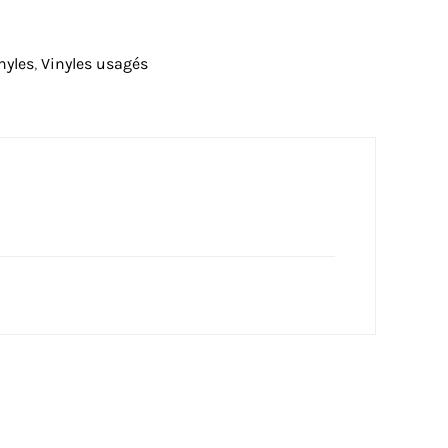
nyles
,
Vinyles usagés