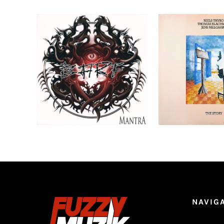
BARF‎ _ Blasting All Rotten
Niels Thybo,
Fuckers – Mantra LP
Blachman, Jen
– The Sto
Ajouter au
Détails
Ajouter au
panier
panier
NAVIG