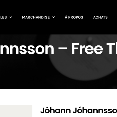
YLES
MARCHANDISE
À PROPOS
ACHATS
nsson ‎– Free T
Jóhann Jóhannsson 