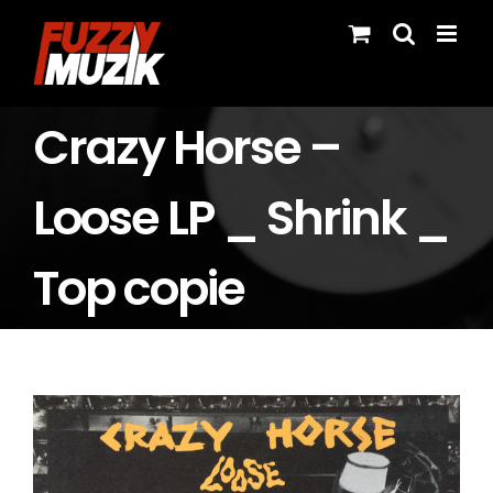
Skip
to
content
Crazy Horse –
Loose LP _ Shrink _
Top copie