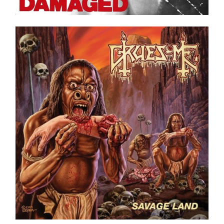
Gruesome ‎– Savage Land LP _ Ltd. Ed. _ Green
Swamp
Ajouter au panier
Détails