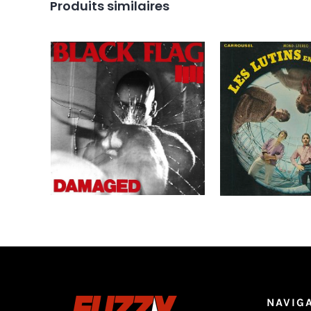
Produits similaires
Black Flag – Damaged LP
Les Lutins – Les
_ Neuf / New
Orbite – Vol.2 
Can. 19
Ajouter au
Détails
Ajouter au
panier
panier
NAVIG