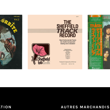
 Lutins En
Robbie Buchanan, James
Deep Pur
LP _ Orig.
Newton Howard, Lenny
And Ra
68
Castro, Nathan East, Mike
Pressin
Landau, Carlos Vega –
The Sheffield Track
Record LP
Détails
Ajouter au
panier
Ajouter au
Détails
panier
ATION
AUTRES MARCHANDIS