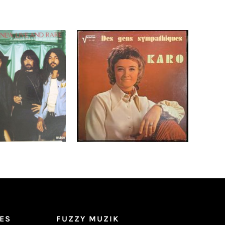
ple – New, Live
Karo – Des Gens
re LP- JAPAN
Sympathiques LP
g+OBI Shrink!
Ajouter au
Détails
Détails
panier
ES
FUZZY MUZIK