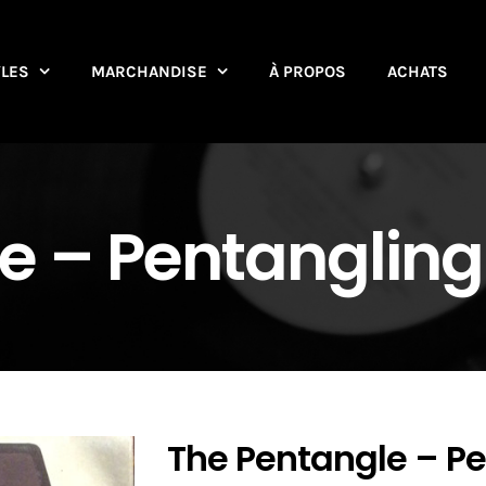
YLES
MARCHANDISE
À PROPOS
ACHATS
 ‎– Pentangling
The Pentangle ‎– P