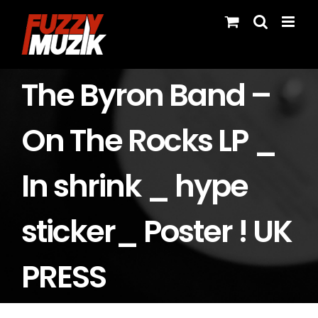
Skip
to
content
The Byron Band –
On The Rocks LP _
In shrink _ hype
sticker_ Poster ! UK
PRESS