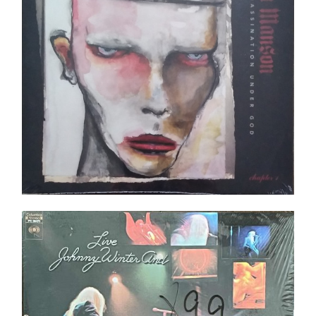
Ajouter au panier
Détails
Johnny Winter And ‎– Live LP _ In shrink ! _ Top
Copie _ Pressing US
Ajouter au panier
Détails