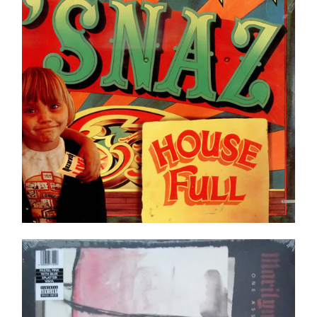
Ajouter au panier
Détails
Marilyn Manson – One Assassination Under God
LP _ NEUF/NEW