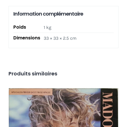
NEUF
Information complémentaire
/
NEW
Poids
1 kg
_
Disque
Dimensions
33 × 33 × 2.5 cm
couleur
+
slipmat
Produits similaires
Madonna ‎– Angel 12″
Ajouter au panier
Détails