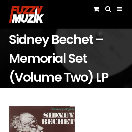
Skip
to
content
Sidney Bechet –
Memorial Set
(Volume Two) LP