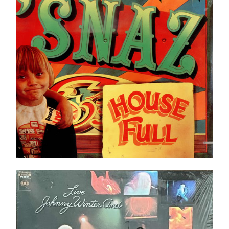
Ajouter au panier
Détails
Johnny Winter And ‎– Live LP _ In shrink ! _ Top
Copie _ Pressing US