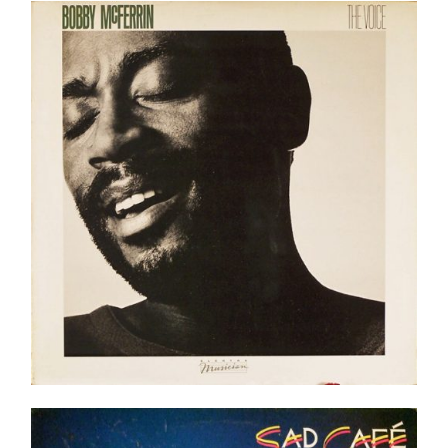
Bobby McFerrin – The Voice LP
Ajouter au panier
Détails
Sad Café – Sad Café LP -Shrink Top copie !