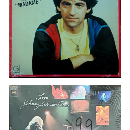
Ajouter au panier
Détails
Johnny Winter And ‎– Live LP _ In shrink ! _ Top
Copie _ Pressing US
Ajouter au panier
Détails