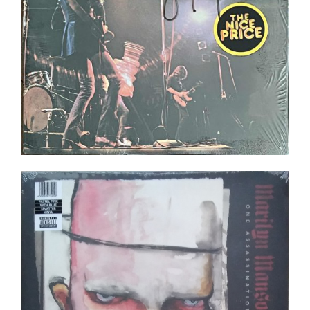
Marilyn Manson – One Assassination Under God
LP _ NEUF/NEW
Ajouter au panier
Détails