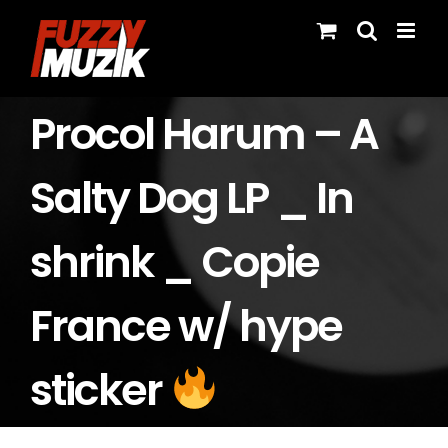
Skip
to
content
Procol Harum – A
Salty Dog LP _ In
shrink _ Copie
France w/ hype
sticker