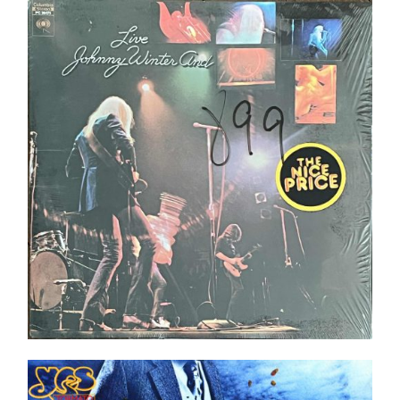
Johnny Winter And ‎– Live LP _ In shrink ! _ Top
Copie _ Pressing US
Ajouter au panier
Détails
Yes – Tormato LP _ Top copy in shrink !