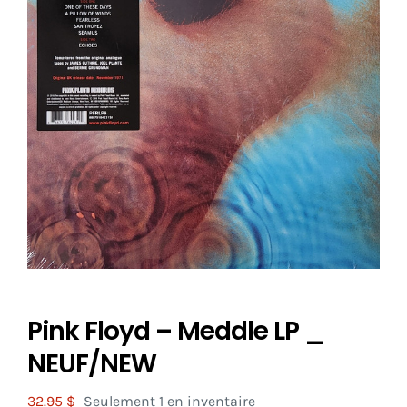
Pink Floyd – Meddle LP _
NEUF/NEW
32.95
$
Seulement 1 en inventaire