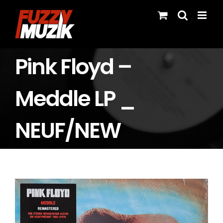
Skip
to
content
Pink Floyd –
Meddle LP _
NEUF/NEW