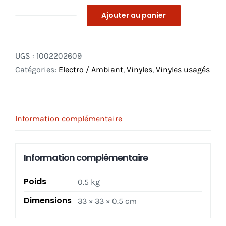
Ajouter au panier
quantité
de
Philip
UGS :
1002202609
Glass
Catégories:
Electro / Ambiant
,
Vinyles
,
Vinyles usagés
–
The
Photographer
LP
Information complémentaire
Information complémentaire
Poids
0.5 kg
Dimensions
33 × 33 × 0.5 cm