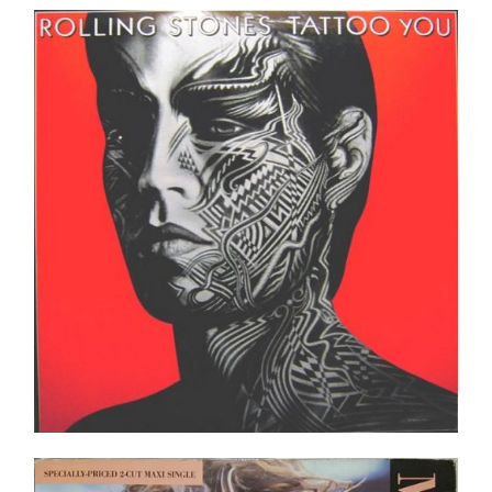
Rolling Stones – Tattoo You LP _ Pressing Quality
Records _ 1981
Ajouter au panier
Détails
Madonna ‎– Angel 12″