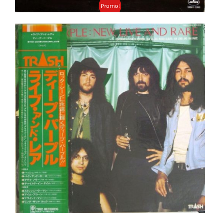
Promo!
Deep Purple – New, Live And Rare LP- JAPAN
Pressing+OBI Shrink!
Ajouter au panier
Détails