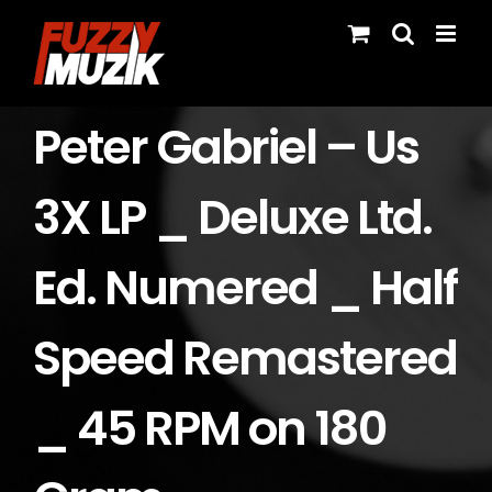
Skip
to
content
Peter Gabriel – Us
3X LP _ Deluxe Ltd.
Ed. Numered _ Half
Speed Remastered
_ 45 RPM on 180