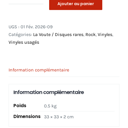
Ajouter au panier
quantité
de
Peter
UGS :
01 Fév. 2026-09
Gabriel
Catégories:
La Voute / Disques rares
,
Rock
,
Vinyles
,
–
Vinyles usagés
Us
3X
LP
_
Information complémentaire
Deluxe
Ltd.
Information complémentaire
Ed.
Numered
Poids
0.5 kg
_
Half
Dimensions
33 × 33 × 2 cm
Speed