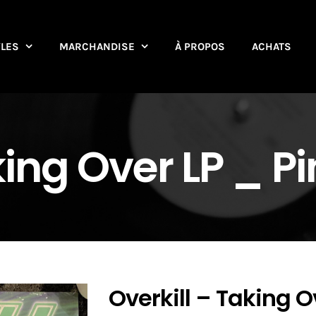
YLES
MARCHANDISE
À PROPOS
ACHATS
king Over LP _ P
Overkill – Taking O