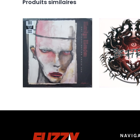
Produits similaires
Marilyn Manson – One
BARF‎ _ Blasting
Assassination Under God
Fuckers – Ma
LP _ NEUF/NEW
Ajouter au
Ajouter au
Détails
panier
panier
NAVIG