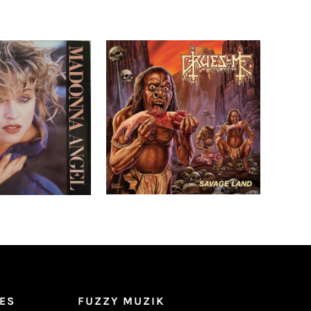
 ‎– Angel 12″
Gruesome ‎– Savage Land
LP _ Ltd. Ed. _ Green
Swamp
Détails
Ajouter au
Détails
panier
ES
FUZZY MUZIK