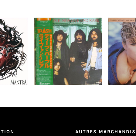
 All Rotten
Deep Purple – New, Live
Madonna
ntra LP
And Rare LP- JAPAN
Pressing+OBI Shrink!
Détails
Ajouter au
Ajouter au
Détails
panier
panier
ATION
AUTRES MARCHANDIS