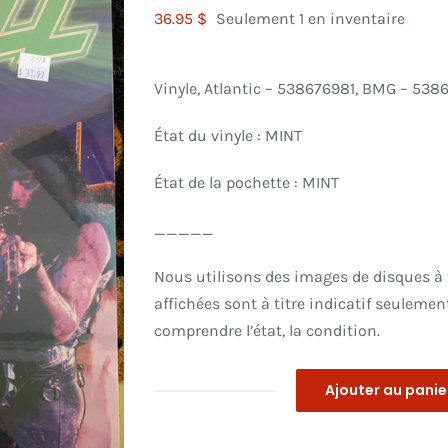
36.95
$
Seulement 1 en inventaire
Vinyle, Atlantic – 538676981, BMG – 538
État du vinyle : MINT
État de la pochette : MINT
_____
Nous utilisons des images de disques à ti
affichées sont à titre indicatif seulement
comprendre l’état, la condition.
Ajouter au panie
quantité
de