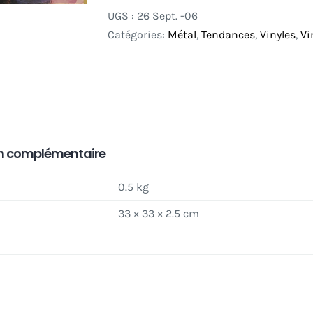
Overkill
UGS :
26 Sept. -06
–
Catégories:
Métal
,
Tendances
,
Vinyles
,
Vi
Taking
Over
LP
_
Pink
Marble
n complémentaire
0.5 kg
33 × 33 × 2.5 cm