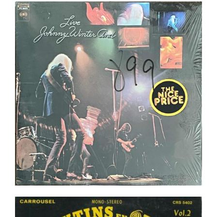
Johnny Winter And ‎– Live LP _ In shrink ! _ Top
Copie _ Pressing US
Ajouter au panier
Détails
Les Lutins – Les Lutins En Orbite – Vol.2 LP _ Orig.