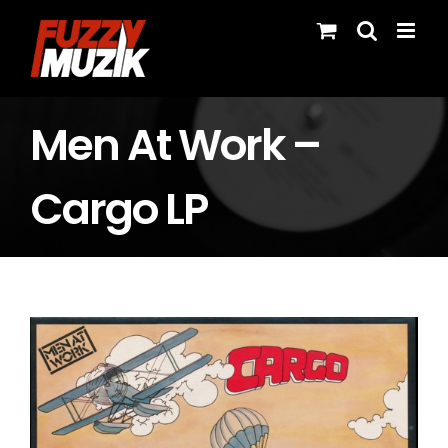
Skip
to
content
Men At Work –
Cargo LP