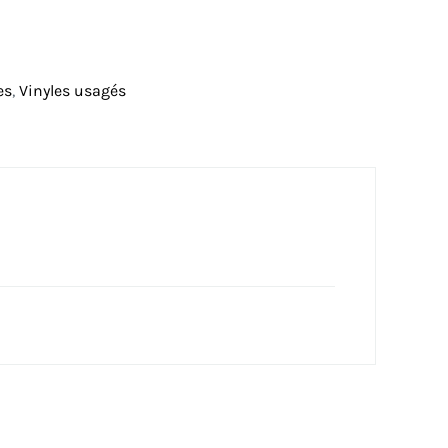
es
,
Vinyles usagés