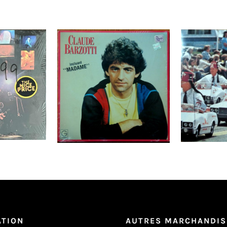
nd ‎– Live
Claude Barzotti – Beau,
Dead 
 ! _ Top
J’s’rai Jamais Beau _ LP
Frankenc
sing US
Ajouter au
Détails
Ajouter au
Détails
panier
panier
ATION
AUTRES MARCHANDIS