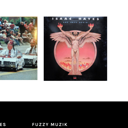
Kennedys –
Isaac Hayes – And Once
hrist NEUF/NEW
Again LP
Détails
Ajouter au
Détails
panier
ES
FUZZY MUZIK