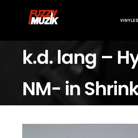
Skip
to
VINYLE
content
k.d. lang ‎– 
NM- in Shrink