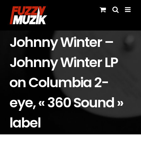
Skip
to
content
Johnny Winter –
Johnny Winter LP
on Columbia 2-
eye, « 360 Sound »
label