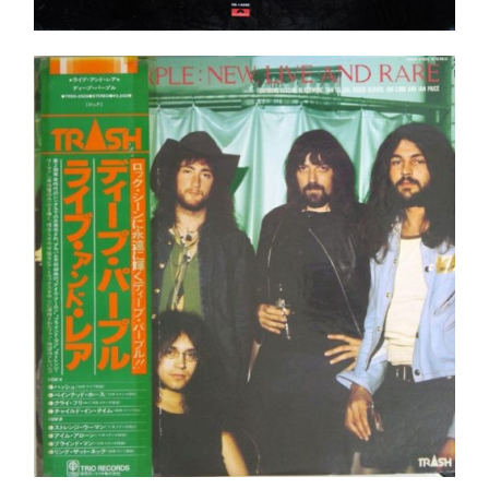
Deep Purple – New, Live And Rare LP- JAPAN
Pressing+OBI Shrink!
Ajouter au panier
Détails