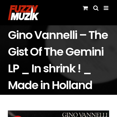
Skip
to
content
Gino Vannelli – The
Gist Of The Gemini
LP _ In shrink ! _
Made in Holland