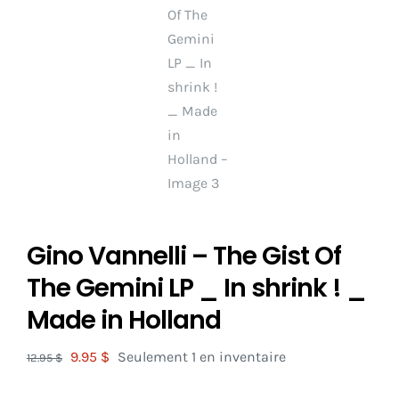
Gino Vannelli – The Gist Of
The Gemini LP _ In shrink ! _
Made in Holland
Le
Le
9.95
$
Seulement 1 en inventaire
12.95
$
prix
prix