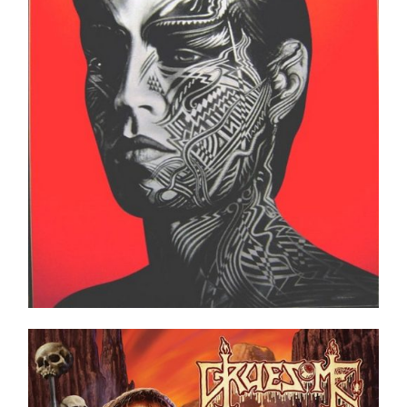
Records _ 1981
Ajouter au panier
Détails
Gruesome ‎– Savage Land LP _ Ltd. Ed. _ Green
Swamp