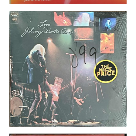
Johnny Winter And ‎– Live LP _ In shrink ! _ Top
Copie _ Pressing US
Ajouter au panier
Détails