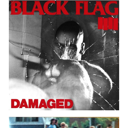
Black Flag – Damaged LP _ Neuf / New
Ajouter au panier
Détails
Dead Kennedys – Frankenchrist NEUF/NEW