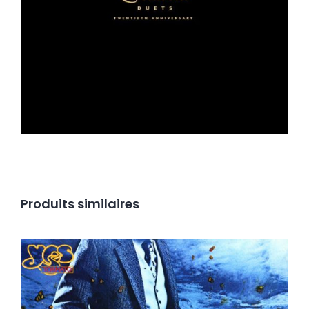
Produits similaires
Yes – Tormato LP _ Top copy in shrink !