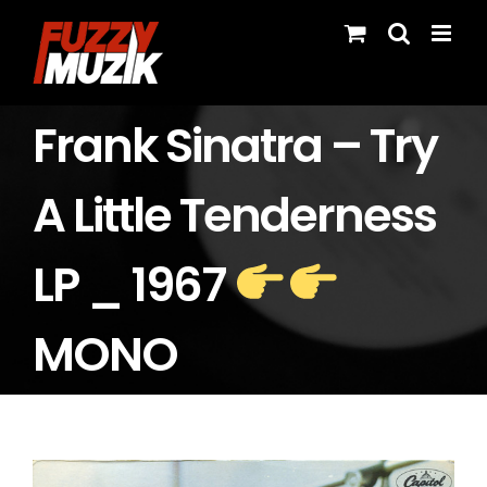
Skip
to
content
Frank Sinatra – Try
A Little Tenderness
LP _ 1967
MONO