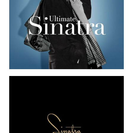
Frank Sinatra – Sinatra Duets (Twentieth
Anniversary) LP _ 2013 _ NM-
Ajouter au panier
Détails