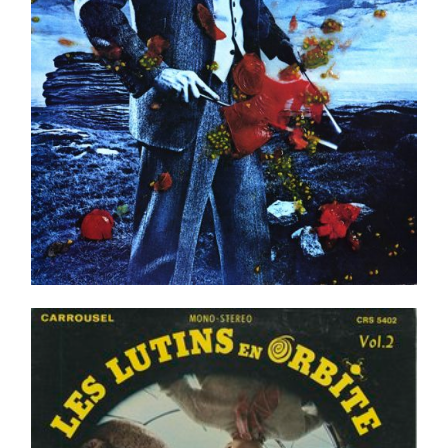
Ajouter au panier
Détails
Les Lutins – Les Lutins En Orbite – Vol.2 LP _ Orig.
Can. 1968
Ajouter au panier
Détails