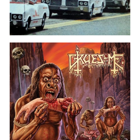
Gruesome ‎– Savage Land LP _ Ltd. Ed. _ Green
Swamp
Ajouter au panier
Détails