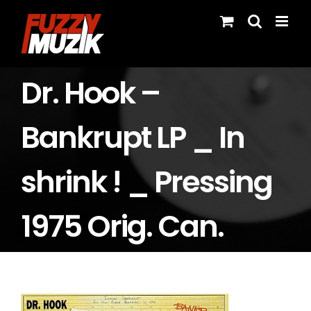
Skip
to
content
Dr. Hook –
Bankrupt LP _ In
shrink ! _ Pressing
1975 Orig. Can.