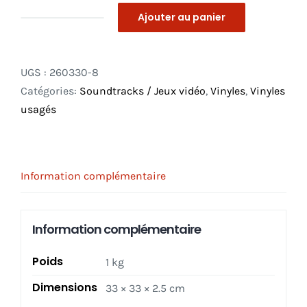
Ajouter au panier
quantité
de
Dan
UGS :
260330-8
Forden
Catégories:
Soundtracks / Jeux vidéo
,
Vinyles
,
Vinyles
‎–
usagés
Ultimate
Mortal
Kombat
3
Information complémentaire
:
Music
Information complémentaire
From
The
Poids
1 kg
Arcade
Game
Dimensions
33 × 33 × 2.5 cm
Soundtrack