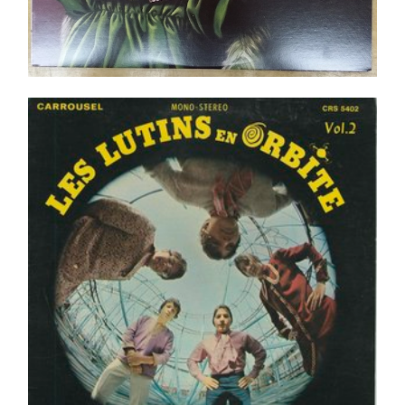
Les Lutins – Les Lutins En Orbite – Vol.2 LP _ Orig.
Can. 1968
Ajouter au panier
Détails