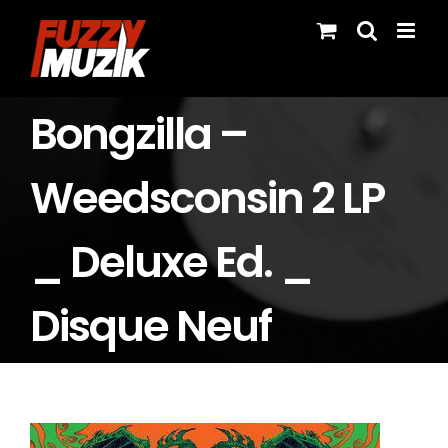
Skip
to
content
Bongzilla –
Weedsconsin 2 LP
_ Deluxe Ed. _
Disque Neuf