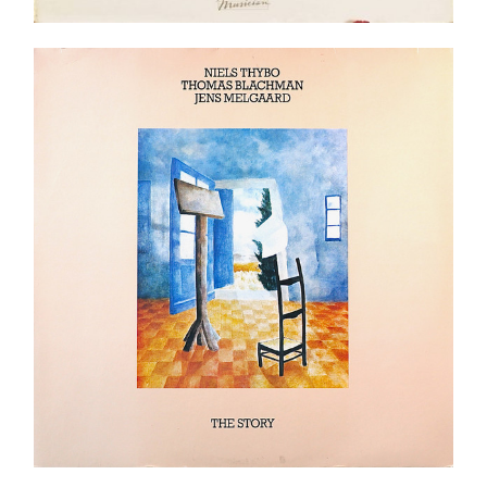
Niels Thybo, Thomas Blachman, Jens Melgaard –
The Story LP
Ajouter au panier
Détails