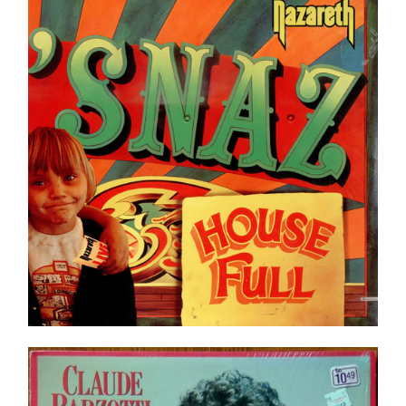
Nazareth ‎– ‘Snaz LP
Ajouter au panier
Détails
Claude Barzotti – Beau, J’s’rai Jamais Beau _ LP