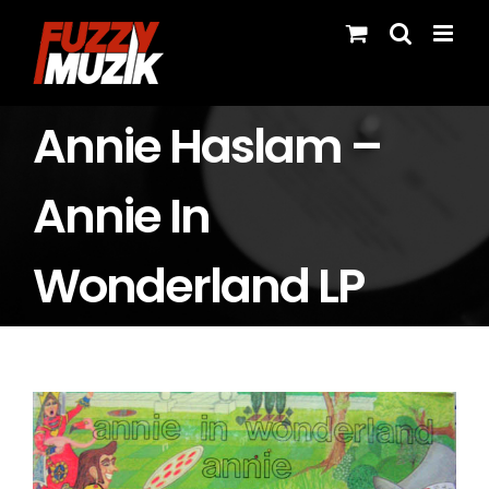
Skip
to
content
Annie Haslam –
Annie In
Wonderland LP