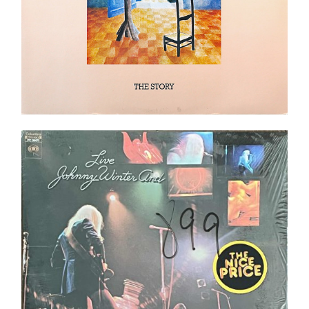
Johnny Winter And ‎– Live LP _ In shrink ! _ Top
Copie _ Pressing US
Ajouter au panier
Détails