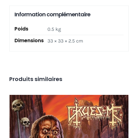
Information complémentaire
Poids
0.5 kg
Dimensions
33 × 33 × 2.5 cm
Produits similaires
Gruesome ‎– Savage Land LP _ Ltd. Ed. _ Green
Swamp
Ajouter au panier
Détails