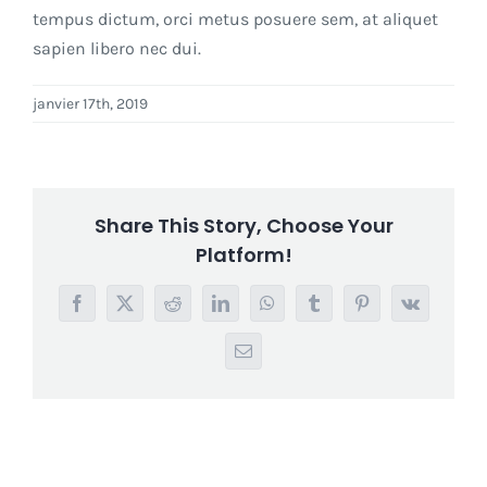
tempus dictum, orci metus posuere sem, at aliquet
sapien libero nec dui.
janvier 17th, 2019
Share This Story, Choose Your
Platform!
Facebook
X
Reddit
LinkedIn
WhatsApp
Tumblr
Pinterest
Vk
Courriel