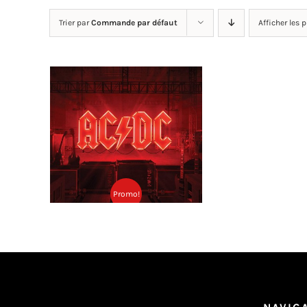
Trier par
Commande par défaut
Afficher les 
AC/DC ‎– Power Up CD
Ajouter au
Détails
panier
Promo!