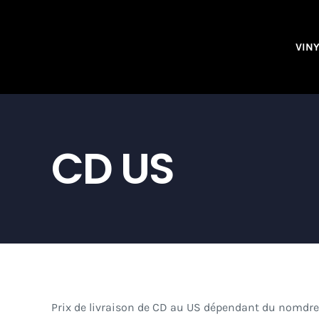
Skip
to
VIN
content
CD US
Prix de livraison de CD au US dépendant du nomdre